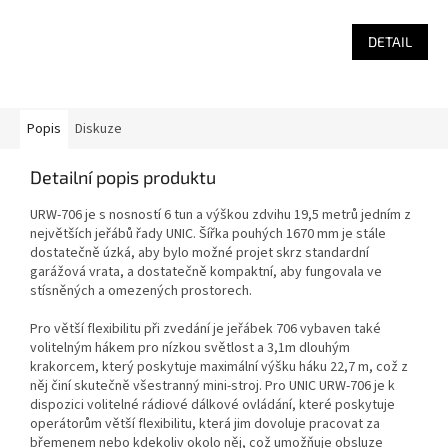
DETAIL
Popis
Diskuze
Detailní popis produktu
URW-706 je s nosností 6 tun a výškou zdvihu 19,5 metrů jedním z
největších jeřábů řady UNIC. Šířka pouhých 1670 mm je stále
dostatečně úzká, aby bylo možné projet skrz standardní
garážová vrata, a dostatečně kompaktní, aby fungovala ve
stísněných a omezených prostorech.
Pro větší flexibilitu při zvedání je jeřábek 706 vybaven také
volitelným hákem pro nízkou světlost a 3,1m dlouhým
krakorcem, který poskytuje maximální výšku háku 22,7 m, což z
něj činí skutečně všestranný mini-stroj. Pro UNIC URW-706 je k
dispozici volitelné rádiové dálkové ovládání, které poskytuje
operátorům větší flexibilitu, která jim dovoluje pracovat za
břemenem nebo kdekoliv okolo něj, což umožňuje obsluze