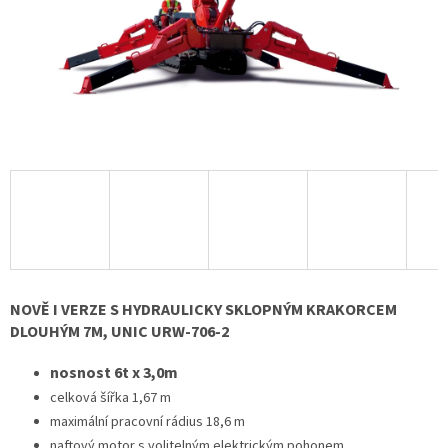
NOVĚ I VERZE S HYDRAULICKY SKLOPNÝM KRAKORCEM
DLOUHÝM 7M, UNIC URW-706-2
nosnost 6t x 3,0m
celková šířka 1,67 m
maximální pracovní rádius 18,6 m
naftový motor s volitelným elektrickým pohonem