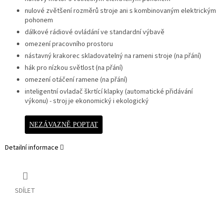
nulové zvětšení rozměrů stroje ani s kombinovaným elektrickým
pohonem
dálkové rádiové ovládání ve standardní výbavě
omezení pracovního prostoru
nástavný krakorec skladovatelný na rameni stroje (na přání)
hák pro nízkou světlost (na přání)
omezení otáčení ramene (na přání)
inteligentní ovladač škrtící klapky (automatické přidávání
výkonu) - stroj je ekonomický i ekologický
NEZÁVAZNĚ POPTAT
Detailní informace
SDÍLET