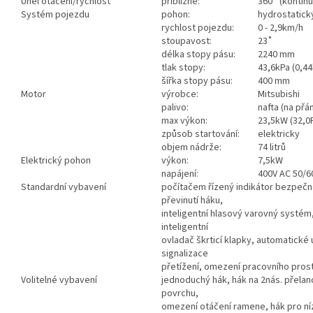
Úhel otáčení/rychlost
přibližně:
360˚ (kontinu
Systém pojezdu
pohon:
hydrostatický
rychlost pojezdu:
0 - 2,9km/h
stoupavost:
23˚
délka stopy pásu:
2240 mm
tlak stopy:
43,6kPa (0,4
šířka stopy pásu:
400 mm
Motor
výrobce:
Mitsubishi
palivo:
nafta (na přá
max výkon:
23,5kW (32,0
způsob startování:
elektricky
objem nádrže:
74 litrů
Elektrický pohon
výkon:
7,5kW
napájení:
400V AC 50/6
Standardní vybavení
počítačem řízený indikátor bezpečné
převinutí háku,
inteligentní hlasový varovný systém
inteligentní
ovladač škrticí klapky, automatické 
signalizace
přetížení, omezení pracovního pros
Volitelné vybavení
jednoduchý hák, hák na 2nás. přelan
povrchu,
omezení otáčení ramene, hák pro ní