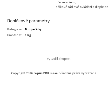
přelanováním,
dálkové rádiové ovládání s displej
Doplňkové parametry
Kategorie
:
Minijeřáby
Hmotnost
:
1 kg
Z
á
Vytvořil Shoptet
p
a
t
Copyright 2026
repusROK s.r.o.
. Všechna práva vyhrazena.
í