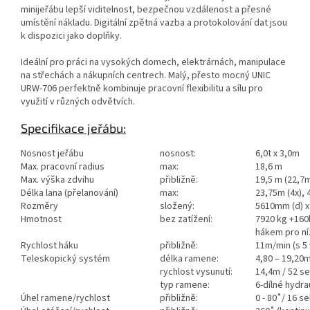
minijeřábu lepší viditelnost, bezpečnou vzdálenost a přesné
umístění nákladu. Digitální zpětná vazba a protokolování dat jsou
k dispozici jako doplňky.
Ideální pro práci na vysokých domech, elektrárnách, manipulace
na střechách a nákupních centrech. Malý, přesto mocný UNIC
URW-706 perfektně kombinuje pracovní flexibilitu a sílu pro
využití v různých odvětvích.
Specifikace jeřábu:
Nosnost jeřábu
nosnost:
6,0t x 3,0m
Max. pracovní radius
max:
18,6 m
Max. výška zdvihu
přibližně:
19,5 m (22,7
Délka lana (přelanování)
max:
23,75m (4x), 
Rozměry
složený:
5610mm (d) x
Hmotnost
bez zatížení:
7920 kg +160
hákem pro ní
Rychlost háku
přibližně:
11m/min (s 5
Teleskopický systém
délka ramene:
4,80 – 19,20
rychlost vysunutí:
14,4m / 52 s
typ ramene:
6-dílné hydra
Úhel ramene/rychlost
přibližně:
0 - 80˚/ 16 s