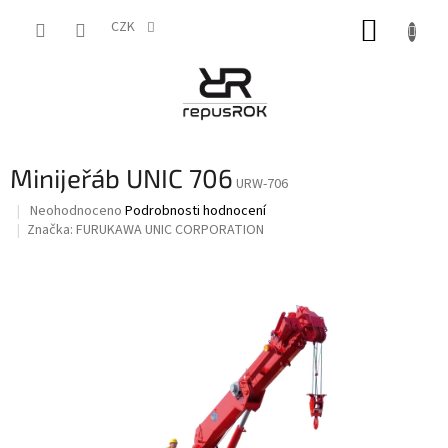
Přejít
NÁKUP
na
CZK
obsah
KOŠÍK
Minijeřáb UNIC 706
URW-706
Průměrné
Neohodnoceno
Podrobnosti hodnocení
hodnocení
Značka:
FURUKAWA UNIC CORPORATION
produktu
je
0,0
z
5
hvězdiček.