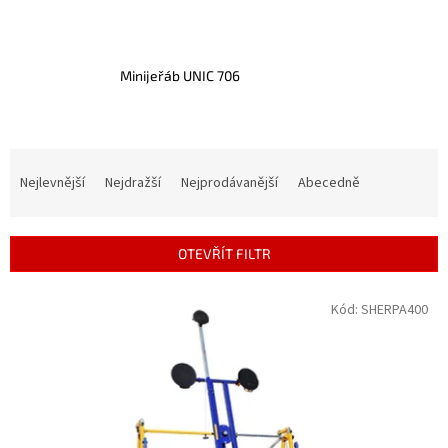
Minijeřáb UNIC 706
Ř
a
Nejlevnější
Nejdražší
Nejprodávanější
Abecedně
z
e
n
OTEVŘÍT FILTR
í
p
V
Kód:
SHERPA400
r
ý
o
p
d
i
u
s
k
p
t
r
ů