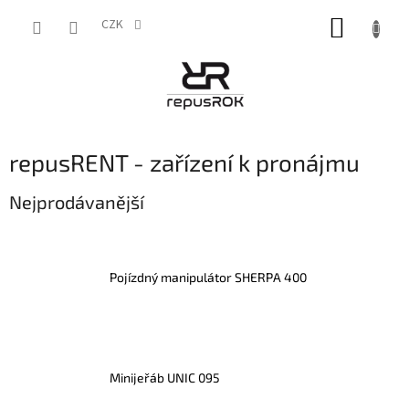
Přejít
NÁKUP
na
CZK
obsah
KOŠÍK
repusRENT - zařízení k pronájmu
Nejprodávanější
Pojízdný manipulátor SHERPA 400
Minijeřáb UNIC 095