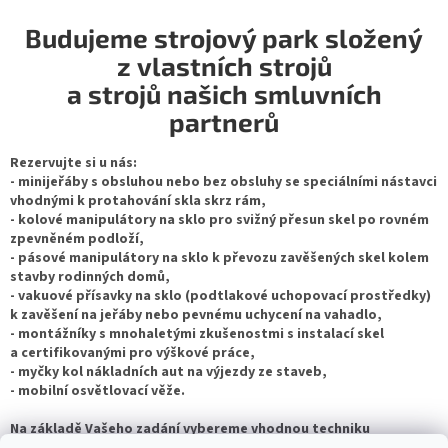
v
l
Budujeme strojový park složený
á
z vlastních strojů
d
a
a strojů našich smluvních
c
partnerů
í
p
Rezervujte si u nás:
r
- minijeřáby s obsluhou nebo bez obsluhy se speciálními nástavci
v
vhodnými k protahování skla skrz rám,
k
- kolové manipulátory na sklo pro svižný přesun skel po rovném
y
zpevněném podloží,
v
- pásové manipulátory na sklo k převozu zavěšených skel kolem
ý
stavby rodinných domů,
p
- vakuové přísavky na sklo (podtlakové uchopovací prostředky)
i
k zavěšení na jeřáby nebo pevnému uchycení na vahadlo,
s
- montážníky s mnohaletými zkušenostmi s instalací skel
u
a certifikovanými pro výškové práce,
- myčky kol nákladních aut na výjezdy ze staveb,
- mobilní osvětlovací věže.
Na základě Vašeho zadání vybereme vhodnou techniku
k provedení manipulace.