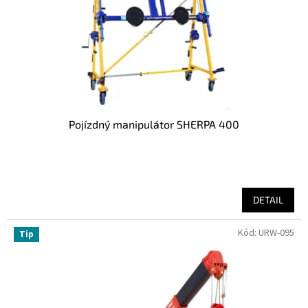
o
d
u
k
t
ů
Pojízdný manipulátor SHERPA 400
DETAIL
Kód:
URW-095
Tip