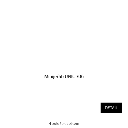
Minijeřáb UNIC 706
DETAIL
4
položek celkem
O