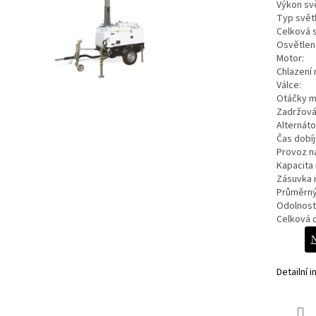
Výkon svě
Typ světl
Celková s
Osvětlen
Motor:
Chlazení 
Válce:
Otáčky m
Zadržován
Alternáto
Čas dobíj
Provoz na
Kapacita 
Zásuvka n
Průměrný 
Odolnost 
Celková 
Detailní 