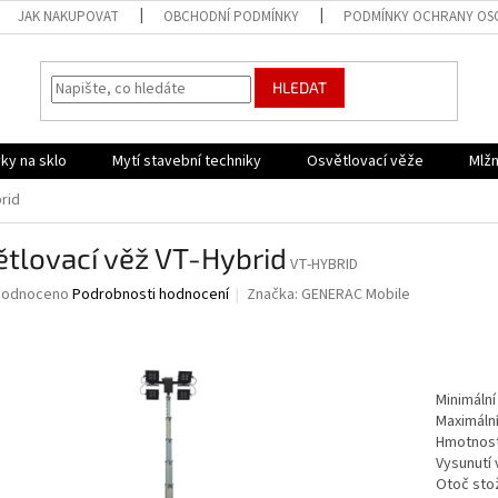
JAK NAKUPOVAT
OBCHODNÍ PODMÍNKY
PODMÍNKY OCHRANY OS
HLEDAT
ky na sklo
Mytí stavební techniky
Osvětlovací věže
Mlžn
rid
tlovací věž VT-Hybrid
VT-HYBRID
ěrné
hodnoceno
Podrobnosti hodnocení
Značka:
GENERAC Mobile
ocení
uktu
Minimální 
Maximální
diček.
Hmotnost
Vysunutí
Otoč sto