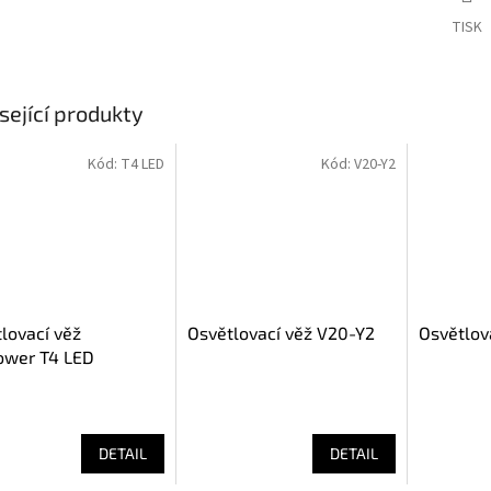
TISK
sející produkty
Kód:
T4 LED
Kód:
V20-Y2
lovací věž
Osvětlovací věž V20-Y2
Osvětlov
ower T4 LED
DETAIL
DETAIL