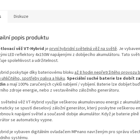
s
Diskuze
ailní popis produktu
tlovací věž VT-Hybrid
je
první hybridní světelná věž na světě
. Je vybave
nými LED reflektory 4x150W napájenými z dobíjecího akumulátoru. Tato svět
uje spolehlivost a udržitelnost.
ybrid poskytuje díky bateriovému bloku
až 8 hodin nepřetržitého provozu 
 uhličitého, spotřeby paliva a hluku
.
Speciální suché baterie lze dobít z
din
a mají 100% zaručených cyklů nabíjení / vybíjení. Baterie lze dobíjet buď
rního zdroje energie, nebo z vestavěného záložního generátoru.
 světelná věž VT-Hybrid využije veškerou akumulovanou energii z akumulát
maticky se spustí dieselový záložní generátor, který poskytne veškerou en
ebnou k napájení světel a současně dobije akumulátor. Když je baterie plně 
rátor se automaticky vypne.
ybrid je vybaven digitálním ovladačem MPnano navrženým pro správu všech
idního systému.