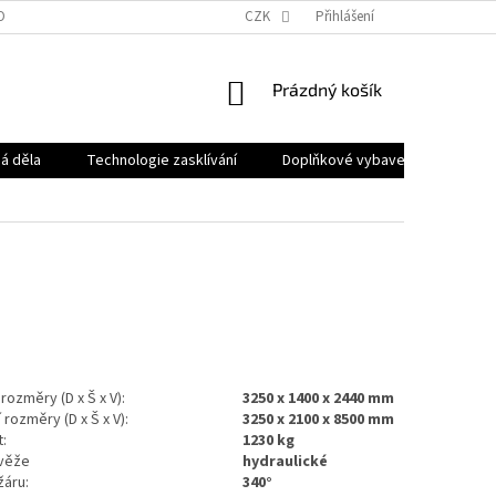
OBNÍCH ÚDAJŮ
CZK
Přihlášení
NÁKUPNÍ
Prázdný košík
KOŠÍK
á děla
Technologie zasklívání
Doplňkové vybavení
Pron
rozměry (D x Š x V):
3250 x 1400 x 2440 mm
 rozměry (D x Š x V):
3250 x 2100 x 8500 mm
:
1230 kg
 věže
hydraulické
žáru:
340°