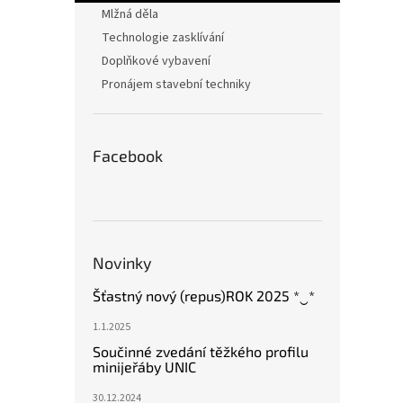
n
Mlžná děla
e
Technologie zasklívání
l
Doplňkové vybavení
Pronájem stavební techniky
Facebook
Novinky
Šťastný nový (repus)ROK 2025 *‿*
1.1.2025
Součinné zvedání těžkého profilu
minijeřáby UNIC
30.12.2024