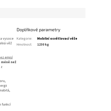
Doplňkové parametry
na vysoce
Kategorie
:
Mobilní osvětlovací věže
elná věž
Hmotnost
:
1230 kg
bez emisí
a méně než
 z
oru,
ergii
nabitá,
 funkcí