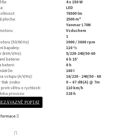
tla:
4 x 150 W
a:
LED
vítivost:
76500 lm
2
á plocha:
2500 m
Yanmar L70N
motoru:
Vzduchem
1
otoru (50/60 Hz)
3000 / 3600 rpm
í kapaliny:
110 %
r (kVA/V/Hz):
5/220-240/50-60
ení baterie:
6 h 15′
 baterii:
8 h
nádrže:
160 l
a vstupu (A/V/Hz):
16/220 - 240/50 - 60
tlak zvuku:
0 – 67 dB(A) @ 7m
proti větru o rychlosti
:
110 km/h
doba provozu:
328 h
NEZÁVAZNĚ POPTAT
informace