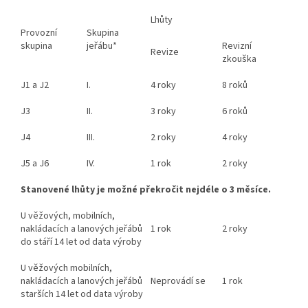
Lhůty
Provozní
Skupina
skupina
jeřábu*
Revizní
Revize
zkouška
J1 a J2
I.
4 roky
8 roků
J3
II.
3 roky
6 roků
J4
III.
2 roky
4 roky
J5 a J6
IV.
1 rok
2 roky
Stanovené lhůty je možné překročit nejdéle o 3 měsíce.
U věžových, mobilních,
nakládacích a lanových jeřábů
1 rok
2 roky
do stáří 14 let od data výroby
U věžových mobilních,
nakládacích a lanových jeřábů
Neprovádí se
1 rok
starších 14 let od data výroby