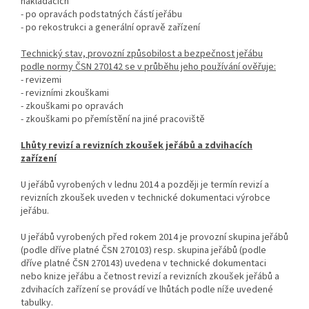
nakládacích
- po opravách podstatných částí jeřábu
- po rekostrukci a generální opravě zařízení
Technický stav, provozní způsobilost a bezpečnost jeřábu
podle normy ČSN 270142 se v průběhu jeho používání ověřuje:
- revizemi
- revizními zkouškami
- zkouškami po opravách
- zkouškami po přemístění na jiné pracoviště
Lhůty revizí a revizních zkoušek jeřábů a zdvihacích
zařízení
U jeřábů vyrobených v lednu 2014 a později je termín revizí a
revizních zkoušek uveden v technické dokumentaci výrobce
jeřábu.
U jeřábů vyrobených před rokem 2014 je provozní skupina jeřábů
(podle dříve platné ČSN 270103) resp. skupina jeřábů (podle
dříve platné ČSN 270143) uvedena v technické dokumentaci
nebo knize jeřábu a četnost revizí a revizních zkoušek jeřábů a
zdvihacích zařízení se provádí ve lhůtách podle níže uvedené
tabulky.