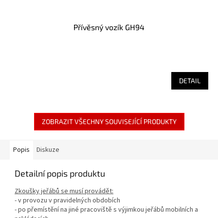
Přívěsný vozík GH94
DETAIL
ZOBRAZIT VŠECHNY SOUVISEJÍCÍ PRODUKTY
Popis
Diskuze
Detailní popis produktu
Zkoušky jeřábů se musí provádět:
- v provozu v pravidelných obdobích
- po přemístění na jiné pracoviště s výjimkou jeřábů mobilních a