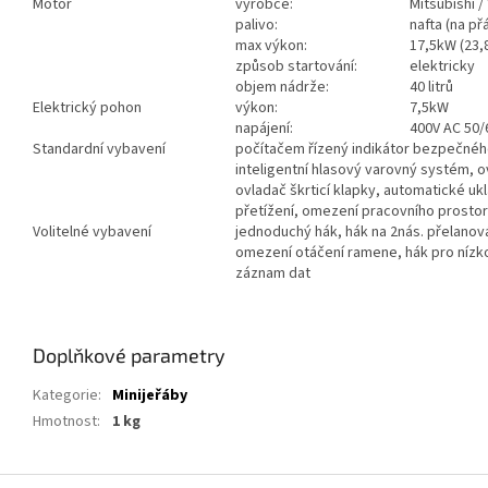
Motor
výrobce:
Mitsubishi /
palivo:
nafta (na př
max výkon:
17,5kW (23,
způsob startování:
elektricky
objem nádrže:
40 litrů
Elektrický pohon
výkon:
7,5kW
napájení:
400V AC 50/
Standardní vybavení
počítačem řízený indikátor bezpečného 
inteligentní hlasový varovný systém, o
ovladač škrticí klapky, automatické uk
přetížení, omezení pracovního prosto
Volitelné vybavení
jednoduchý hák, hák na 2nás. přelanová
omezení otáčení ramene, hák pro nízko
záznam dat
Doplňkové parametry
Kategorie
:
Minijeřáby
Hmotnost
:
1 kg
Z