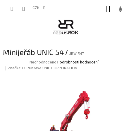
Přejít
NÁKUP
na
CZK
obsah
KOŠÍK
Minijeřáb UNIC 547
URW-547
Průměrné
Neohodnoceno
Podrobnosti hodnocení
Na dotaz
hodnocení
Značka:
FURUKAWA UNIC CORPORATION
produktu
je
0,0
z
5
hvězdiček.