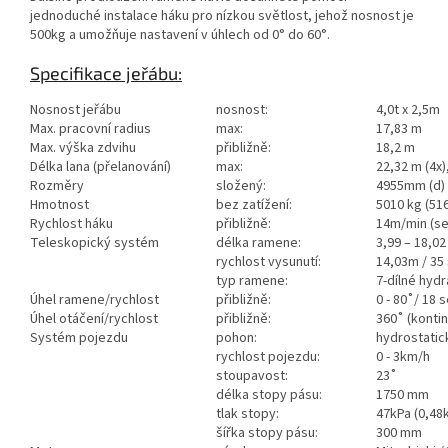
jednoduché instalace háku pro nízkou světlost, jehož nosnost je
500kg a umožňuje nastavení v úhlech od 0° do 60°.
Specifikace jeřábu:
Nosnost jeřábu
nosnost:
4,0t x 2,5m
Max. pracovní radius
max:
17,83 m
Max. výška zdvihu
přibližně:
18,2 m
Délka lana (přelanování)
max:
22,32 m (4x)
Rozměry
složený:
4955mm (d) 
Hmotnost
bez zatížení:
5010 kg (51
Rychlost háku
přibližně:
14m/min (se
Teleskopický systém
délka ramene:
3,99 – 18,02
rychlost vysunutí:
14,03m / 35
typ ramene:
7-dílné hydr
Úhel ramene/rychlost
přibližně:
0 - 80˚/ 18 
Úhel otáčení/rychlost
přibližně:
360˚ (kontin
Systém pojezdu
pohon:
hydrostatic
rychlost pojezdu:
0 - 3km/h
stoupavost:
23˚
délka stopy pásu:
1750 mm
tlak stopy:
47kPa (0,48
šířka stopy pásu:
300 mm