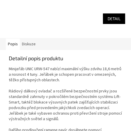
DETAIL
Popis
Diskuze
Detailní popis produktu
Minijeřáb UNIC URW-547 nabízí maximální výšku zdvihu 18,6 metrů
a nosnost 4 tuny. Jeřábek je schopen pracovat v omezených,
těžko přístupných oblastech.
Rádiový dálkový ovladač a rozšířené bezpečnostní prvky jsou
standardně zahrnuty v pokročilém bezpečnostním systému Lift-
Smart, taktéž blokace výsuvných patek zajišťujících stabilizaci
podvozku před provedením jakýchkoli zvedacích operací.
Jeřábek je také vybaven ochranou proti převržení stroje pomocí
výstražných světel a signálů.
Dalšího prodloužení ramene navíc dosáhnete pomocí