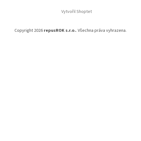
á
Vytvořil Shoptet
p
a
t
Copyright 2026
repusROK s.r.o.
. Všechna práva vyhrazena.
í