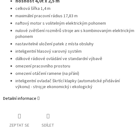
nosnost 4,0t x 2,5 m
celková šířka 1,4 m
maximální pracovní rádius 17,83 m
naftový motor s volitelným elektrickým pohonem
nulové zvětšení rozměrů stroje ani s kombinovaným elektrickým
pohonem
nastavitelné uložení patek z místa obsluhy
inteligentní hlasový varovný systém
dálkové rádiové ovládání ve standardní výbavě
omezení pracovního prostoru
omezení otáčení ramene (na přání)
inteligentní ovladač škrtící klapky (automatické přidávání
výkonu) - stroj je ekonomický i ekologický
Detailní informace
ZEPTAT SE
SDÍLET